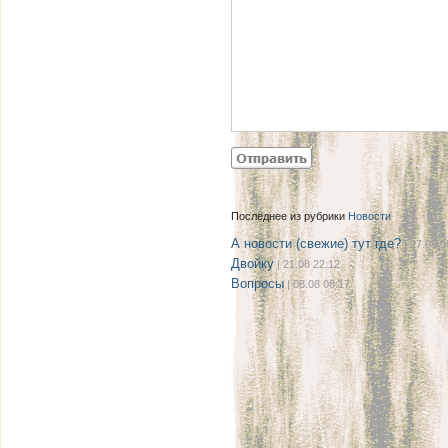
Последнее из рубрики
Новости
А новости (свежие) тут где?
| 27.08 0
Двойку
| 21.08 22:12
Вопросы
| 08.08 08:17