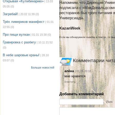
Открывая «Кулибинарию»
| 13.03
Напомним, что Дирекция Униве
05:05
(0)
подписала с «МакДональдсом» 
ресторанов быстрого питания в
Загребай!
| 20.02 11:39
(0)
Универсиады.
Трёх лимериков манифест
| 01.01
22:55
(0)
KazanWeek
Про пищи вулкан
| 01.01 15:38
(0)
Если вы обнаружили ошибку в тексте, то выд
Гравировка с разбегу
| 10.11 21:52
(0)
В небе шаровые краны!
| 28.10
Комментарии чит
03:07
(0)
Больше новостей
алёна
| 01.05 20:10
мне нравится
ответить
Добавить комментарий
Имя