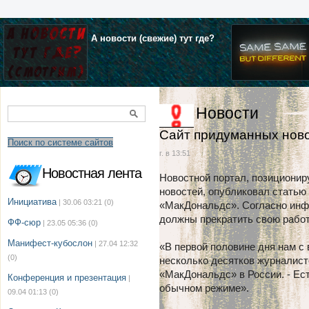
А новости (свежие) тут где?
Новости
Сайт придуманных нов
Поиск по системе сайтов
г. в 13:51
Новостная лента
Новостной портал, позиционир
новостей, опубликовал статью
Инициатива
| 30.06 03:21
(0)
«МакДональдс». Согласно инф
должны прекратить свою работ
ФФ-сюр
| 23.05 05:36
(0)
Манифест-кубослон
| 27.04 12:32
«В первой половине дня нам с
(0)
несколько десятков журналист
«МакДональдс» в России. - Ес
Конференция и презентация
|
обычном режиме».
09.04 01:13
(0)