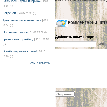
Открывая «Кулибинарию»
Если вы обнаружили ошибку в тексте, то выд
| 13.03
05:05
(0)
Загребай!
| 20.02 11:39
(0)
Трёх лимериков манифест
| 01.01
Комментарии чит
22:55
(0)
Про пищи вулкан
| 01.01 15:38
(0)
Добавить комментарий
Гравировка с разбегу
| 10.11 21:52
Имя
(0)
В небе шаровые краны!
| 28.10
03:07
(0)
Больше новостей