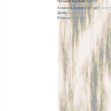
Последнее из рубрики
Новости
А новости (свежие) тут где?
| 27.08 0
Двойку
| 21.08 22:12
Вопросы
| 08.08 08:17