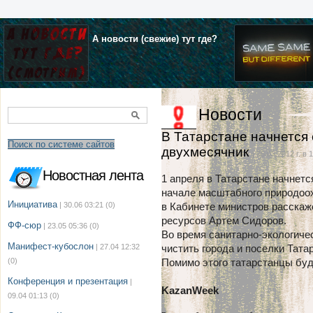
А новости (свежие) тут где?
Новости
В Татарстане начнется
Поиск по системе сайтов
двухмесячник
| 26.03.2012 г. в 
Новостная лента
1 апреля в Татарстане начнет
начале масштабного природоо
Инициатива
| 30.06 03:21
(0)
в Кабинете министров расскаж
ресурсов Артем Сидоров.
ФФ-сюр
| 23.05 05:36
(0)
Во время санитарно-экологиче
Манифест-кубослон
| 27.04 12:32
чистить города и поселки Тата
(0)
Помимо этого татарстанцы буд
Конференция и презентация
|
KazanWeek
09.04 01:13
(0)