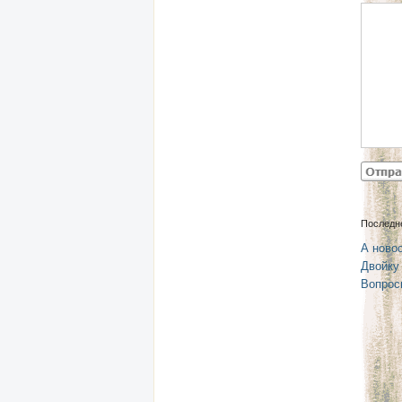
Последн
А новос
Двойку
Вопрос