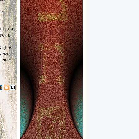
ые
ли для
ает в
СЦБ и
руемых
лексе