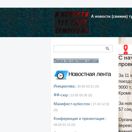
А новости (свежие) т
С на
Поиск по системе сайтов
пров
Новостная лента
За 11 
поездо
Инициатива
| 30.06 03:21
(0)
9000 т
Кроме 
ФФ-сюр
| 23.05 05:36
(0)
За ноя
Манифест-кубослон
| 27.04 12:32
57 со
(0)
Конференция и презентация
|
Орган
09.04 01:13
(0)
перево
важне