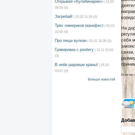
Открывая «Кулибинарию»
| 13.03
деятел
05:05
(0)
направ
Загребай!
| 20.02 11:39
(0)
коридо
Трёх лимериков манифест
| 01.01
На дор
22:55
(0)
регуля
себя 
Про пищи вулкан
| 01.01 15:38
(0)
закон
Гравировка с разбегу
| 10.11 21:52
связи,
(0)
размер
приним
В небе шаровые краны!
| 28.10
03:07
(0)
Если вы 
Больше новостей
Добав