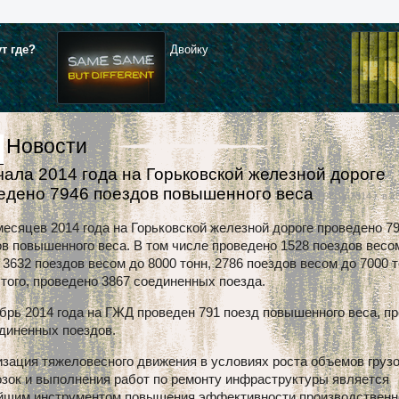
ут где?
Двойку
Новости
чала 2014 года на Горьковской железной дороге
едено 7946 поездов повышенного веса
| 08.12.2014 г. в 1
месяцев 2014 года на Горьковской железной дороге проведено 7
в повышенного веса. В том числе проведено 1528 поездов весо
, 3632 поездов весом до 8000 тонн, 2786 поездов весом до 7000 т
того, проведено 3867 соединенных поезда.
брь 2014 года на ГЖД проведен 791 поезд повышенного веса, п
единенных поездов.
изация тяжеловесного движения в условиях роста объемов груз
зок и выполнения работ по ремонту инфраструктуры является
йшим инструментом повышения эффективности производственн