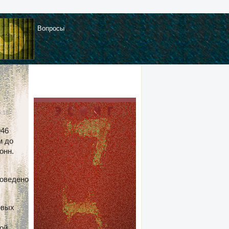
Вопросы
5:18
946
м до
онн.
роведено
овых
ой