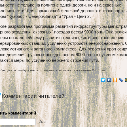
ьности не только на полигоне одной дороги, но и на сквозных
лениях сети. Для Горьковской железной дороги это транспортн
ры "Кузбасс - Северо-Запад" и "Урал - Центр".
оге разработана программа развития инфраструктуры магистра
рного вождения "сквозных" поездов весом 9000 тонн. Она включ
меры по дальнейшему развитию технических и восстановлению
сервированных станций, усилению устройств энергоснабжения, 
 локомотивного и вагонного комплексов. Для освоения прогнози
ов движения грузовых поездов весом 9000 тонн в путевом комп
аются меры по усилению верхнего строения пути.
обнаружили ошибку в тексте, то выделите часть текста и нажмите Ctrl+Enter
Комментарии читателей
ить комментарий
Имя