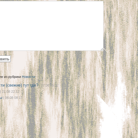
ее из рубрики
Новости
ти (свежие) тут где?
| 27.08 05:22
| 21.08 22:12
ы
| 08.08 08:17