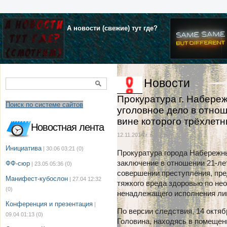
А новости (свежие) тут где?
Новости
Прокуратура г. Набере
Поиск по системе сайтов
уголовное дело в отно
вине которого трёхлет
Новостная лента
12.11.2014 г. в 16:39
Инициатива
| 30.06 03:21
(0)
Прокуратура города Набережн
заключение в отношении 21-ле
ФФ-сюр
| 23.05 05:36
(0)
совершении преступления, пред
Манифест-кубослон
| 27.04 12:32
тяжкого вреда здоровью по не
(0)
ненадлежащего исполнения ли
Конференция и презентация
|
По версии следствия, 14 октяб
09.04 01:13
(0)
Головина, находясь в помещен