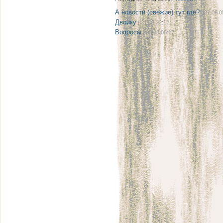
А новости (свежие) тут где?
| 27.08 0
Двойку
| 21.08 22:12
Вопросы
| 08.08 08:17