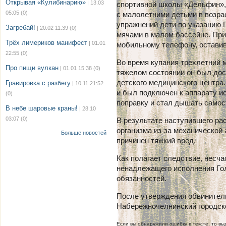
Открывая «Кулибинарию»
| 13.03
спортивной школы «Дельфин», 
05:05
(0)
с малолетними детьми в возрас
упражнений дети по указанию 
Загребай!
| 20.02 11:39
(0)
мячами в малом бассейне. При
Трёх лимериков манифест
| 01.01
мобильному телефону, остави
22:55
(0)
Во время купания трехлетний 
Про пищи вулкан
| 01.01 15:38
(0)
тяжелом состоянии он был дос
детского медицинского центра.
Гравировка с разбегу
| 10.11 21:52
и был подключен к аппарату и
(0)
поправку и стал дышать само
В небе шаровые краны!
| 28.10
03:07
(0)
В результате наступившего ра
организма из-за механической
Больше новостей
причинен тяжкий вред.
Как полагает следствие, несч
ненадлежащего исполнения Го
обязанностей.
После утверждения обвинитель
Набережночелнинский городско
Если вы обнаружили ошибку в тексте, то выд