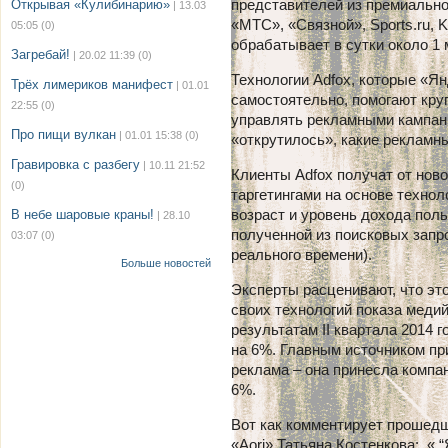
представителей из премиально
Открывая «Кулибинарию»
| 13.03
«МТС», «Связной», Sports.ru, 
05:05
(0)
обрабатывает в сутки около 1 
Загребай!
| 20.02 11:39
(0)
Технологии Adfox, которые «Я
Трёх лимериков манифест
| 01.01
самостоятельно, помогают кр
22:55
(0)
управлять рекламными кампан
Про пищи вулкан
| 01.01 15:38
(0)
«открутилось», какие рекламны
Гравировка с разбегу
| 10.11 21:52
Клиенты Adfox получат от нов
(0)
таргетингами на основе технол
возраст и уровень дохода поль
В небе шаровые краны!
| 28.10
полученной из поисковых запр
03:07
(0)
реального времени).
Больше новостей
Эксперты расценивают, что эт
своих технологий показа меди
результатам II квартала 2014 
на 6%. Главным источником пр
реклама – она принесла компан
6%.
Вот как комментирует прошед
«Aori» Татьяна Костенкова: « 