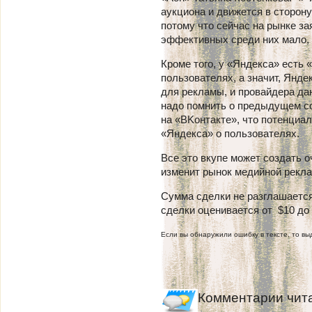
аукциона и движется в сторон
потому что сейчас на рынке з
эффективных среди них мало, 
Кроме того, у «Яндекса» есть 
пользователях, а значит, Янде
для рекламы, и провайдера да
надо помнить о предыдущем с
на «ВKонтакте», что потенциа
«Яндекса» о пользователях.
Все это вкупе может создать 
изменит рынок медийной рекла
Сумма сделки не разглашается
сделки оценивается от $10 до 
Если вы обнаружили ошибку в тексте, то выд
Комментарии чит