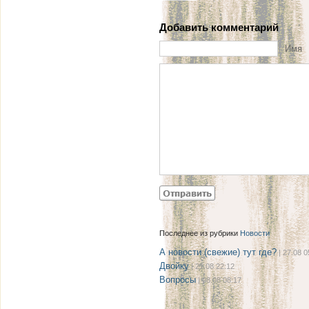
Добавить комментарий
Имя
Последнее из рубрики
Новости
А новости (свежие) тут где?
| 27.08 0
Двойку
| 21.08 22:12
Вопросы
| 08.08 08:17