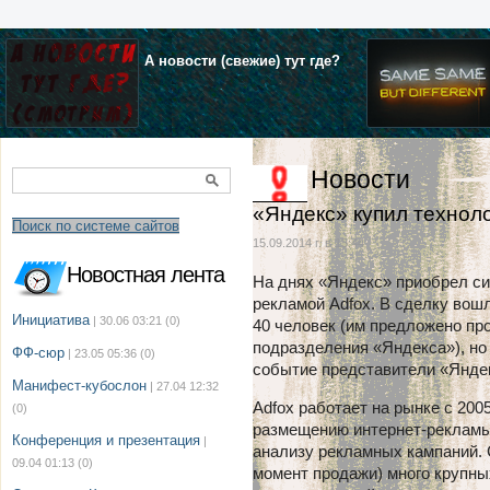
А новости (свежие) тут где?
Новости
«Яндекс» купил технол
Поиск по системе сайтов
15.09.2014 г. в 15:44
Новостная лента
На днях «Яндекс» приобрел си
рекламой Adfox. B сделку вош
Инициатива
| 30.06 03:21
(0)
40 человек (им предложено пр
подразделения «Яндекса»), но
ФФ-сюр
| 23.05 05:36
(0)
событие представители «Янде
Манифест-кубослон
| 27.04 12:32
Adfox работает на рынке с 200
(0)
размещению интернет-рекламы 
Конференция и презентация
|
анализу рекламных кампаний. С
09.04 01:13
(0)
момент продажи) много крупны