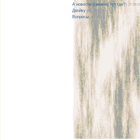
А новости (свежие) тут где?
| 27.08 0
Двойку
| 21.08 22:12
Вопросы
| 08.08 08:17