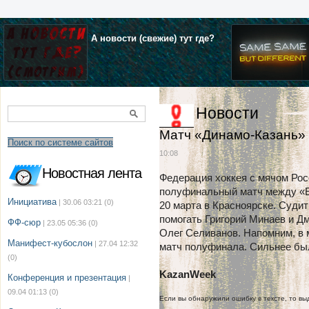
А новости (свежие) тут где?
Новости
Матч «Динамо-Казань» 
Поиск по системе сайтов
10:08
Новостная лента
Федерация хоккея с мячом Рос
полуфинальный матч между «Е
Инициатива
| 30.06 03:21
(0)
20 марта в Красноярске. Суди
помогать Григорий Минаев и Д
ФФ-сюр
| 23.05 05:36
(0)
Олег Селиванов. Напомним, в
Манифест-кубослон
| 27.04 12:32
матч полуфинала. Сильнее был
(0)
KazanWeek
Конференция и презентация
|
09.04 01:13
(0)
Если вы обнаружили ошибку в тексте, то выд