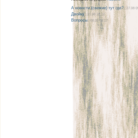
А новости (свежие) тут где?
| 27.08 0
Двойку
| 21.08 22:12
Вопросы
| 08.08 08:17