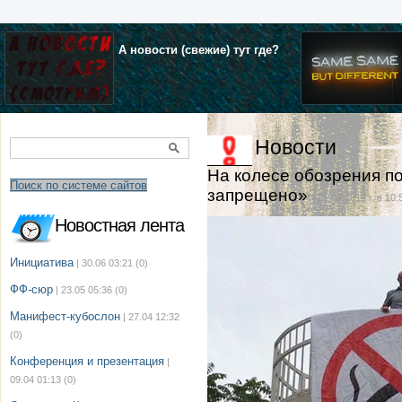
А новости (свежие) тут где?
Новости
На колесе обозрения п
Поиск по системе сайтов
запрещено»
| 21.08.2014 г. в 10:
Новостная лента
Инициатива
| 30.06 03:21
(0)
ФФ-сюр
| 23.05 05:36
(0)
Манифест-кубослон
| 27.04 12:32
(0)
Конференция и презентация
|
09.04 01:13
(0)