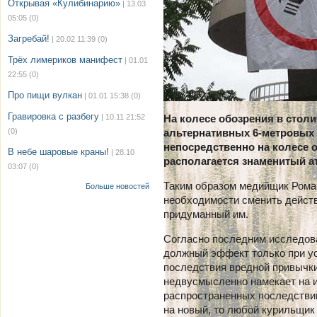
Открывая «Кулибинарию»
| 13.03
05:05
(0)
Загребай!
| 20.02 11:39
(0)
Трёх лимериков манифест
| 01.01
22:55
(0)
Про пищи вулкан
| 01.01 15:38
(0)
Гравировка с разбегу
| 10.11 21:52
На колесе обозрения в стол
(0)
альтернативных 6-метровых 
непосредственно на колесе о
В небе шаровые краны!
| 28.10
располагается знаменитый а
03:07
(0)
Таким образом медийщик Роман
Больше новостей
необходимости сменить действ
придуманный им.
Согласно последним исследова
должный эффект только при ус
последствия вредной привычки
недвусмысленно намекает на 
распространенных последствий
на новый, то любой курильщик