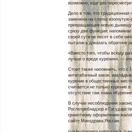
возможно, еще раз пересмотри
Дело в том, что традиционная 
заменена на слегка изогнутую 
превращающее новую дымящую 
сразу две функции: напоминает
своей сути не несет в себе ни
пытались доказать обратное р
«Вместо того, чтобы всюду ра
лучше о вреде курения», — от
Стоит также напомнить, что с 
антитабачный закон, наклады
курение в общественных места
считается не только курение в
отсутствие там знака «Курени
В случае несоблюдения законо
Роспотребнадзор и Государств
грамотному оформлению жалоб
сайте Минздрава России.
Если вы обнаружили ошибку в тексте, то выд