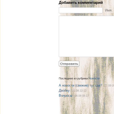
Добавить комментарий
Имя
Последнее из рубрики
Новости
А новости (свежие) тут где?
| 27.08 0
Двойку
| 21.08 22:12
Вопросы
| 08.08 08:17