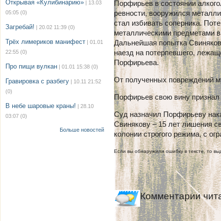
Открывая «Кулибинарию»
Порфирьев в состоянии алкого
| 13.03
ревности, вооружился металли
05:05
(0)
стал избивать соперника. Пот
Загребай!
| 20.02 11:39
(0)
металлическими предметами в 
Трёх лимериков манифест
Дальнейшая попытка Свинякова
| 01.01
наезд на потерпевшего, лежащ
22:55
(0)
Порфирьева.
Про пищи вулкан
| 01.01 15:38
(0)
От полученных повреждений м
Гравировка с разбегу
| 10.11 21:52
(0)
Порфирьев свою вину признал 
В небе шаровые краны!
| 28.10
Суд назначил Порфирьеву нака
03:07
(0)
Свинякову – 15 лет лишения с
Больше новостей
колонии строгого режима, с ог
Если вы обнаружили ошибку в тексте, то выд
Комментарии чит