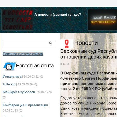
А новости (свежие) тут где?
Новости
Верховный суд Республ
Поиск по системе сайтов
отношении двоих казан
в 11:18
Новостная лента
В Верховном суде Республик
Инициатива
| 30.06 03:21
(0)
40-летнего Сергея Порфирьев
признаны виновными в совер
ФФ-сюр
| 23.05 05:36
(0)
«ж» ч. 2 ст. 105 УК РФ (убий
Манифест-кубослон
| 27.04 12:32
Судом установлено, что в ночь
(0)
домов по улице Рихарда Зорге
Конференция и презентация
|
Свиняковым увидели подъехавш
09.04 01:13
(0)
Заметив вместе с ним в салон