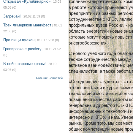
топливно-энергетического ком
Открывая «Кулибинарию»
| 13.03
в работе которой принимают у
05:05
(0)
предприятий из разных регион
Загребай!
| 20.02 11:39
(0)
сотрудничестве с КГЭУ, являю
профильных вузов России, - н
Трёх лимериков манифест
| 01.01
область энергетики новые зна
22:55
(0)
которые могут помочь повысит
Про пищи вулкан
| 01.01 15:38
(0)
энергосбережения.
Гравировка с разбегу
| 10.11 21:52
С нового учебного года благо
(0)
тесное сотрудничество между 
В небе шаровые краны!
| 28.10
активное взаимодействие с ц
03:07
(0)
специалистов, а также работа
Больше новостей
«Сегодняшние студенты – это 
чтобы они были в курсе возм
технологий и могли их исполь
повышения качества работы кон
генеральный директор ICL-КПО
информационных технологий и
интересно и КГЭУ, и нам. Увер
рынке. Кроме того, мы совмес
общих компетенций новые прод