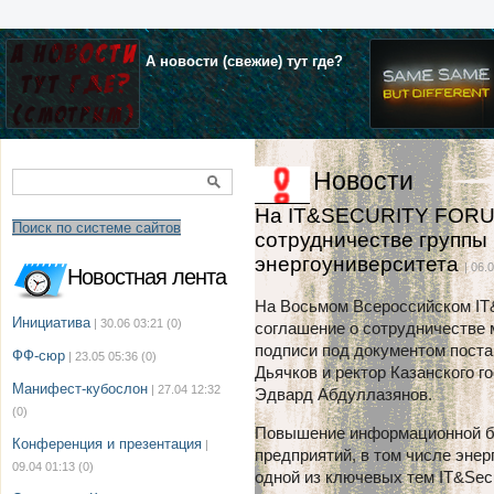
А новости (свежие) тут где?
Новости
На IT&SECURITY FORUM
Поиск по системе сайтов
сотрудничестве группы 
энергоуниверситета
| 06.
Новостная лента
На Восьмом Всероссийском IT&
Инициатива
| 30.06 03:21
(0)
соглашение о сотрудничестве 
подписи под документом поста
ФФ-сюр
| 23.05 05:36
(0)
Дьячков и ректор Казанского г
Манифест-кубослон
| 27.04 12:32
Эдвард Абдуллазянов.
(0)
Повышение информационной бе
Конференция и презентация
|
предприятий, в том числе энер
09.04 01:13
(0)
одной из ключевых тем IT&Secu