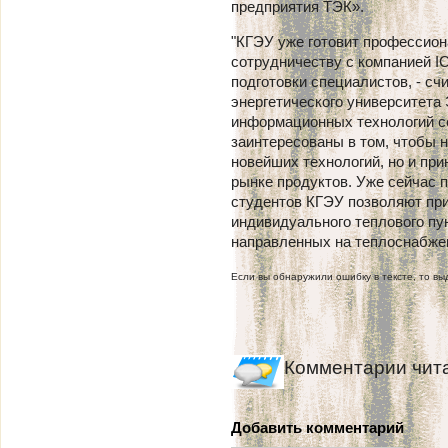
предприятия ТЭК».
"КГЭУ уже готовит профессион
сотрудничеству с компанией I
подготовки специалистов, - сч
энергетического университета 
информационных технологий се
заинтересованы в том, чтобы 
новейших технологий, но и пр
рынке продуктов. Уже сейчас 
студентов КГЭУ позволяют при
индивидуального теплового пу
направленных на теплоснабжени
Если вы обнаружили ошибку в тексте, то выд
Комментарии чит
Добавить комментарий