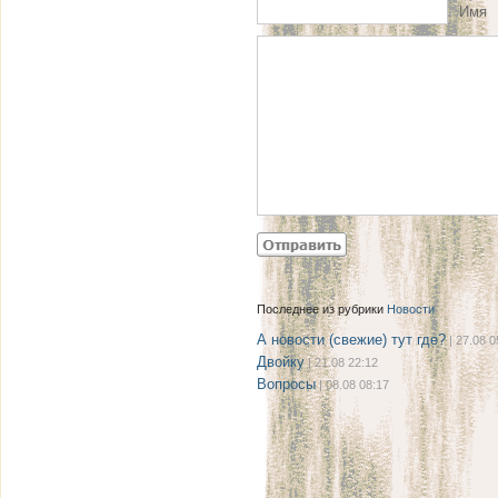
Имя
Последнее из рубрики
Новости
А новости (свежие) тут где?
| 27.08 0
Двойку
| 21.08 22:12
Вопросы
| 08.08 08:17