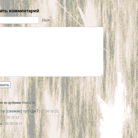
ить комментарий
Имя
ее из рубрики
Новости
ти (свежие) тут где?
| 27.08 05:22
| 21.08 22:12
ы
| 08.08 08:17