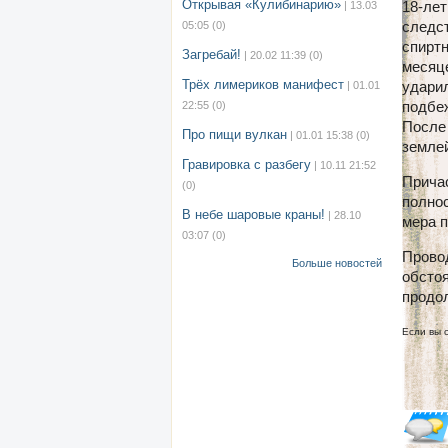
Открывая «Кулибинарию»
18-лет
| 13.03
следст
05:05
(0)
спиртн
Загребай!
| 20.02 11:39
(0)
месяце
Трёх лимериков манифест
ударил
| 01.01
подбе
22:55
(0)
После 
Про пищи вулкан
| 01.01 15:38
(0)
земле
Гравировка с разбегу
| 10.11 21:52
Прича
(0)
полнос
В небе шаровые краны!
| 28.10
мера п
03:07
(0)
Прово
Больше новостей
обсто
продо
Если вы 