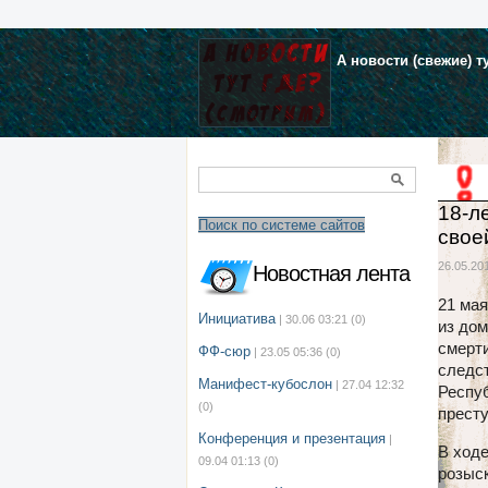
А новости (свежие) т
18-л
Поиск по системе сайтов
свое
26.05.201
Новостная лента
21 мая
Инициатива
| 30.06 03:21
(0)
из дом
смерти
ФФ-сюр
| 23.05 05:36
(0)
следс
Манифест-кубослон
| 27.04 12:32
Респуб
(0)
престу
Конференция и презентация
|
В ходе
09.04 01:13
(0)
розыс