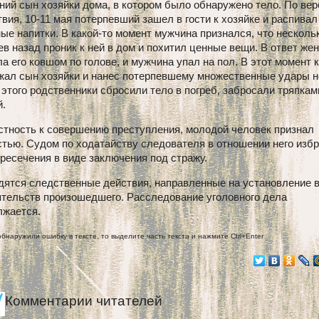
ний сын хозяйки дома, в котором было обнаружено тело. По вер
вия, 10-11 мая потерпевший зашел в гости к хозяйке и распивал
ые напитки. В какой-то момент мужчина признался, что несколь
в назад проник к ней в дом и похитил ценные вещи. В ответ же
а его ковшом по голове, и мужчина упал на пол. В этот момент 
жал сын хозяйки и нанес потерпевшему множественные удары н
этого родственники сбросили тело в погреб, забросали тряпкам
й.
стность к совершению преступления, молодой человек признал
тью. Судом по ходатайству следователя в отношении него изб
ресечения в виде заключения под стражу.
дятся следственные действия, направленные на установление 
ятельств произошедшего. Расследование уголовного дела
лжается.
обнаружили ошибку в тексте, то выделите часть текста и нажмите Ctrl+Enter
Комментарии читателей