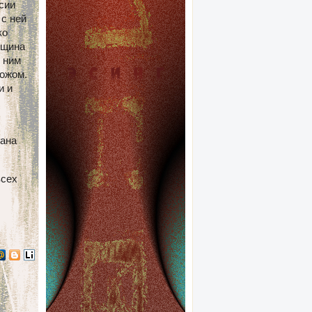
сии
 с ней
ко
нщина
к ним
ожом.
и и
рана
всех