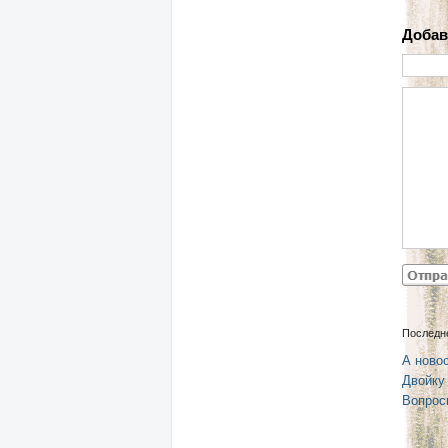
Добав
Последн
А новос
Двойку
Вопрос