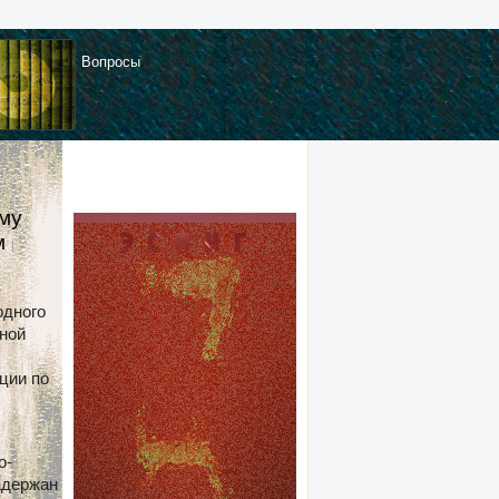
Вопросы
му
ом
|
одного
нной
ции по
о-
адержан