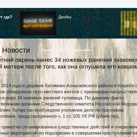
ут где?
Двойку
Новости
етний парень нанес 34 ножевых ранения знакомо
й матери после того, как она оглушила его ковш
4 г. в 17:30
 2014 года в деревне Катимово Азнакаевского района в погребе 
ов обнаружено тело местного жителя с признаками насильстве
 в виде 34 ножевых ранений туловища. По данному факту
твенными органами Следственного комитета Российской Федера
лике Татарстан возбуждено уголовное дело по признакам
пления, предусмотренного ч. 1 ст. 105 УК РФ (убийство).
 грамотно спланированных следственных действий и оперативн
кных мероприятий по подозрению в совершении преступления з