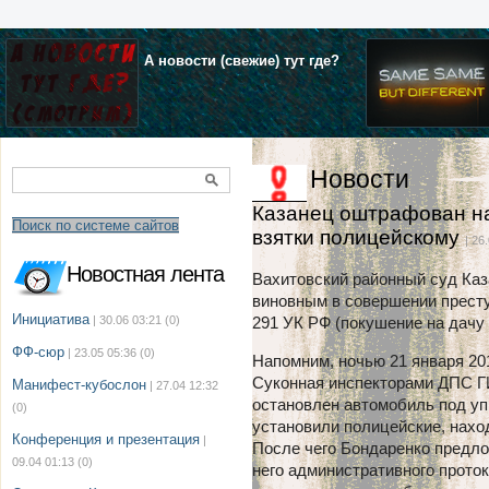
А новости (свежие) тут где?
Новости
Казанец оштрафован на
Поиск по системе сайтов
взятки полицейскому
| 26
Новостная лента
Вахитовский районный суд Каз
виновным в совершении преступл
Инициатива
| 30.06 03:21
(0)
291 УК РФ (покушение на дачу
ФФ-сюр
| 23.05 05:36
(0)
Напомним, ночью 21 января 201
Суконная инспекторами ДПС Г
Манифест-кубослон
| 27.04 12:32
остановлен автомобиль под уп
(0)
установили полицейские, нахо
Конференция и презентация
|
После чего Бондаренко предло
09.04 01:13
(0)
него административного прото