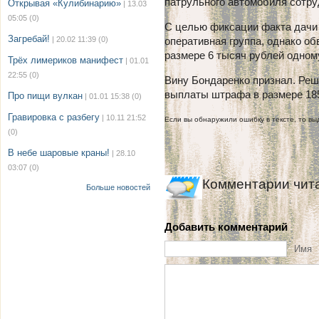
патрульного автомобиля сотру
Открывая «Кулибинарию»
| 13.03
05:05
(0)
С целью фиксации факта дачи 
Загребай!
| 20.02 11:39
(0)
оперативная группа, однако о
размере 6 тысяч рублей одном
Трёх лимериков манифест
| 01.01
22:55
(0)
Вину Бондаренко признал. Реш
выплаты штрафа в размере 185
Про пищи вулкан
| 01.01 15:38
(0)
Гравировка с разбегу
| 10.11 21:52
Если вы обнаружили ошибку в тексте, то выд
(0)
В небе шаровые краны!
| 28.10
03:07
(0)
Комментарии чит
Больше новостей
Добавить комментарий
Имя