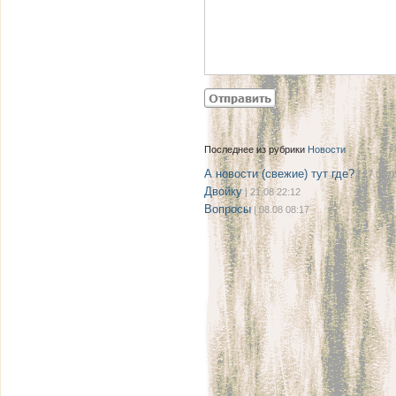
Последнее из рубрики
Новости
А новости (свежие) тут где?
| 27.08 0
Двойку
| 21.08 22:12
Вопросы
| 08.08 08:17