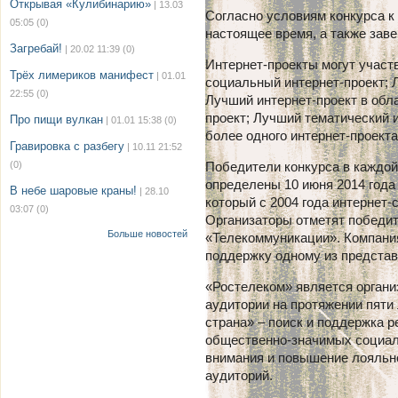
Открывая «Кулибинарию»
| 13.03
Согласно условиям конкурса к
05:05
(0)
настоящее время, а также заве
Загребай!
| 20.02 11:39
(0)
Интернет-проекты могут участ
Трёх лимериков манифест
| 01.01
социальный интернет-проект; 
22:55
(0)
Лучший интернет-проект в обл
проект; Лучший тематический и
Про пищи вулкан
| 01.01 15:38
(0)
более одного интернет-проекта
Гравировка с разбегу
| 10.11 21:52
(0)
Победители конкурса в каждой
определены 10 июня 2014 года
В небе шаровые краны!
| 28.10
который с 2004 года интернет
03:07
(0)
Организаторы отметят победит
Больше новостей
«Телекоммуникации». Компания
поддержку одному из представ
«Ростелеком» является органи
аудитории на протяжении пяти
страна» – поиск и поддержка 
общественно-значимых социал
внимания и повышение лояльн
аудиторий.