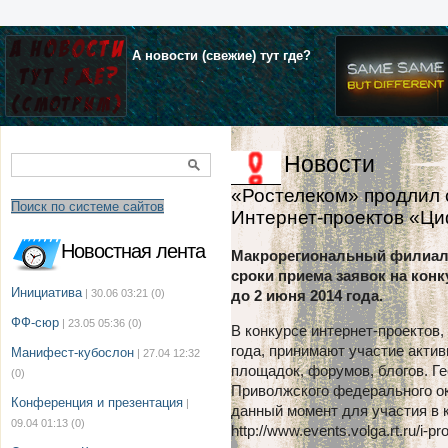
А новости (свежие) тут где?
Новости
«Ростелеком» продлил с
Поиск по системе сайтов
Интернет-проектов «Ц
Новостная лента
Макрорегиональный филиал 
сроки приема заявок на конк
Инициатива
| 30.06 03:21
(0)
до 2 июня 2014 года.
ФФ-сюр
| 23.05 05:36
(0)
В конкурсе интернет-проектов,
года, принимают участие акти
Манифест-кубослон
| 27.04 12:32
площадок, форумов, блогов. Г
(0)
Приволжского федерального ок
Конференция и презентация
|
данный момент для участия в 
09.04 01:13
(0)
http://www.events.volga.rt.ru/i