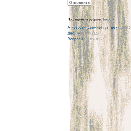
Последнее из рубрики
Новости
А новости (свежие) тут где?
| 27.08 0
Двойку
| 21.08 22:12
Вопросы
| 08.08 08:17