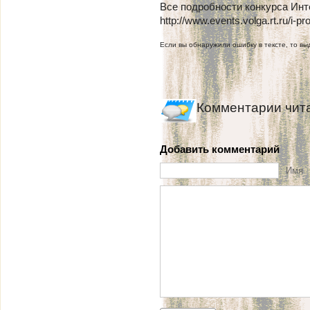
Все подробности конкурса Инт
http://www.events.volga.rt.ru/i-pr
Если вы обнаружили ошибку в тексте, то выд
Комментарии чит
Добавить комментарий
Имя