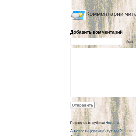
Комментарии чит
Добавить комментарий
Имя
Последнее из рубрики
Новости
А новости (свежие) тут где?
| 27.08 0