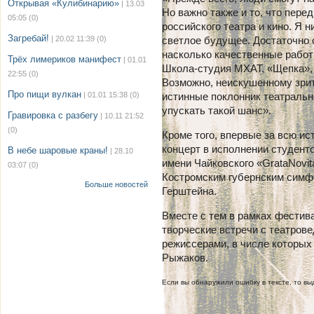
Открывая «Кулибинарию»
| 13.03
Но важно также и то, что пер
05:05
(0)
российского театра и кино. Я н
Загребай!
| 20.02 11:39
(0)
светлое будущее. Достаточно 
насколько качественные работ
Трёх лимериков манифест
| 01.01
Школа-студия МХАТ, «Щепка»,
22:55
(0)
Возможно, неискушенному зрите
Про пищи вулкан
| 01.01 15:38
(0)
истинные поклонник театрально
упускать такой шанс».
Гравировка с разбегу
| 10.11 21:52
(0)
Кроме того, впервые за всю и
концерт в исполнении студент
В небе шаровые краны!
| 28.10
имени Чайковского «
Grata
Novit
03:07
(0)
Костромским губернским симф
Больше новостей
Герштейна.
Вместе с тем в рамках фестив
творческие встречи с театров
режиссерами, в числе которых
Рыжаков.
Если вы обнаружили ошибку в тексте, то выд