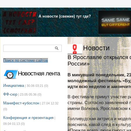
А новости (свежие) тут где?
Новости
В Ярославле открылся
Поиск по системе сайтов
России»
| 22.04.2014 г. в 10:48
Новостная лента
В минувший понедельник, 21
молодежный фестиваль «Буд
Инициатива
| 30.06 03:21
(0)
идти всю неделю и закончитс
ФФ-сюр
| 23.05 05:36
(0)
В фестивале примут участие р
страны. Согласно заявленной п
Манифест-кубослон
| 27.04 12:32
имени Волкова, Ярославском к
(0)
Конференция и презентация
|
Голливудская актриса и модел
09.04 01:13
(0)
пояснила, какой след в культу
«Прежде всего, люди смогут н