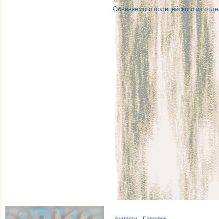
Обвиняемого полицейского из отде
Контакты
Партнёры