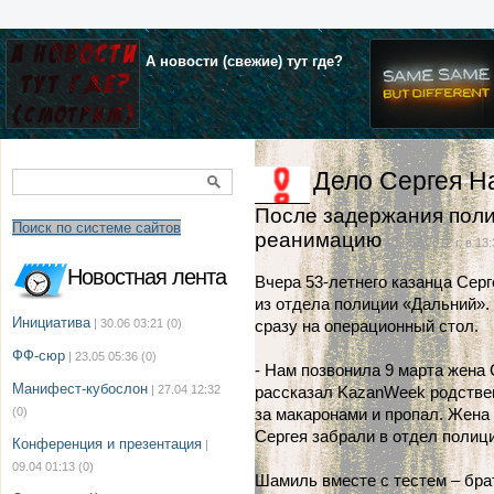
А новости (свежие) тут где?
Дело Сергея Н
После задержания поли
Поиск по системе сайтов
реанимацию
| 11.03.2012 г. в 13
Новостная лента
Вчера 53-летнего казанца Сер
из отдела полиции «Дальний»
Инициатива
| 30.06 03:21
(0)
сразу на операционный стол.
ФФ-сюр
| 23.05 05:36
(0)
- Нам позвонила 9 марта жена С
Манифест-кубослон
| 27.04 12:32
рассказал KazanWeek родстве
(0)
за макаронами и пропал. Жена
Сергея забрали в отдел полиц
Конференция и презентация
|
09.04 01:13
(0)
Шамиль вместе с тестем – бра