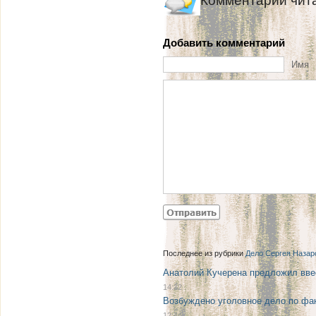
Комментарии чит
Добавить комментарий
Имя
Последнее из рубрики
Дело Сергея Назар
Анатолий Кучерена предложил вве
14:32
Возбуждено уголовное дело по фак
12:44