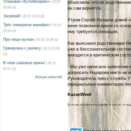
Открывая «Кулибинарию»
| 13.03
объяснили, что их родственник
05:05
(0)
он сам вернется.
Загребай!
| 20.02 11:39
(0)
Утром Сергей Назаров домой не
Трёх лимериков манифест
| 01.01
жене позвонили врачи со «ско
22:55
(0)
ему требуется операция.
Про пищи вулкан
| 01.01 15:38
(0)
Как выяснили родственники На
Гравировка с разбегу
| 10.11 21:52
уже в бессознательном состоя
(0)
находится в критическом состо
В небе шаровые краны!
| 28.10
- Мы уже написали заявление 
03:07
(0)
допросить Назарова никто не м
Больше новостей
Руководитель пресс-службы У
официальные комментарии поя
KazanWeek
Если вы обнаружили ошибку в тексте, то выд