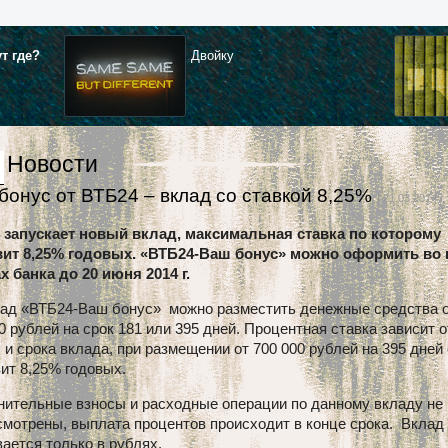
ут где?
Двойку
Новости
бонус от ВТБ24 – вклад со ставкой 8,25%
| 21.03.2014 г.
 запускает новый вклад, максимальная ставка по которому
вит 8,25% годовых. «ВТБ24-Ваш бонус» можно оформить во 
 банка до 20 июня 2014 г.
лад «ВТБ24-Ваш бонус» можно разместить денежные средства 
0 рублей на срок 181 или
395 дней. Процентная ставка зависит о
и срока вклада, при размещении от 700 000 рублей на 395 дней
ит 8,25% годовых.
нительные взносы и расходные операции по данному вкладу не
мотрены, выплата процентов происходит в конце срока. Вклад
ается только в рублях.