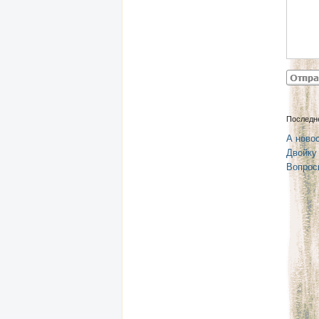
Последн
А новос
Двойку
Вопрос