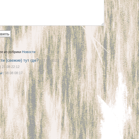
ее из рубрики
Новости
ти (свежие) тут где?
| 27.08 05:22
| 21.08 22:12
ы
| 08.08 08:17