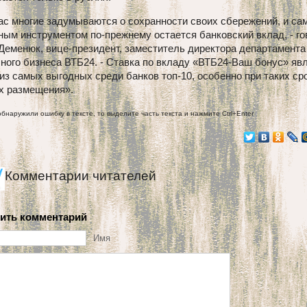
ас многие задумываются о сохранности своих сбережений, и с
ым инструментом по-прежнему остается банковский вклад, - го
Деменюк, вице-президент, заместитель директора департамента
ного бизнеса ВТБ24. - Ставка по вкладу «ВТБ24-Ваш бонус» яв
из самых выгодных среди банков топ-10, особенно при таких ср
х размещения».
обнаружили ошибку в тексте, то выделите часть текста и нажмите Ctrl+Enter
Комментарии читателей
ить комментарий
Имя