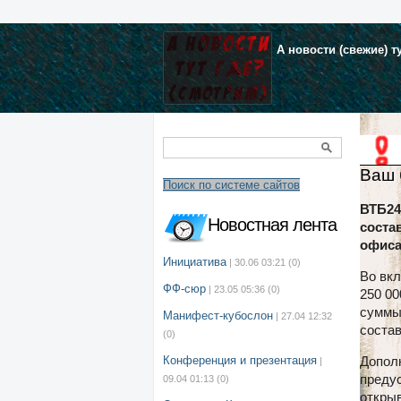
А новости (свежие) т
Ваш 
Поиск по системе сайтов
ВТБ24
Новостная лента
соста
офисах
Инициатива
| 30.06 03:21
(0)
Во вк
ФФ-сюр
| 23.05 05:36
(0)
250 00
суммы 
Манифест-кубослон
| 27.04 12:32
состав
(0)
Конференция и презентация
Допол
|
предус
09.04 01:13
(0)
открыв