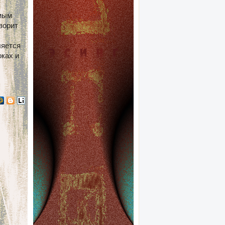
амым
ворит
ляется
оках и