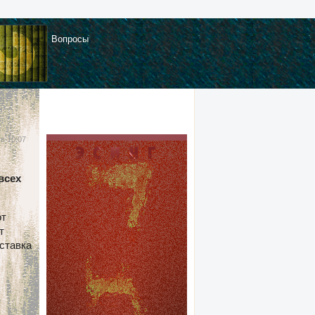
Вопросы
 в 10:07
всех
от
т
 ставка