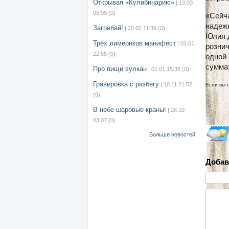
Открывая «Кулибинарию»
| 13.03
05:05
(0)
«Сейч
надежн
Загребай!
| 20.02 11:39
(0)
Юлия 
Трёх лимериков манифест
| 01.01
рознич
22:55
(0)
одной 
сумма
Про пищи вулкан
| 01.01 15:38
(0)
Гравировка с разбегу
| 10.11 21:52
Если вы 
(0)
В небе шаровые краны!
| 28.10
03:07
(0)
Больше новостей
Добав