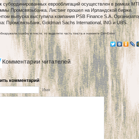
к субординированных еврооблигаций осуществлен в рамках M
аммы Промсвязьбанка. Листинг прошел на Ирландской бирже.
нтом выпуска выступила компания PSB Finance S.A. Организат
а: Промсвязьбанк, Goldman Sachs International, ING и UBS.
обнаружили ошибку в тексте, то выделите часть текста и нажмите Ctrl+Enter
Комментарии читателей
ить комментарий
Имя