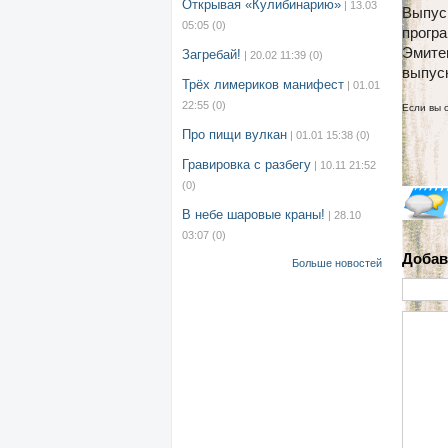
Открывая «Кулибинарию»
| 13.03
Выпус
05:05
(0)
прогр
Эмите
Загребай!
| 20.02 11:39
(0)
выпуск
Трёх лимериков манифест
| 01.01
22:55
(0)
Если вы 
Про пищи вулкан
| 01.01 15:38
(0)
Гравировка с разбегу
| 10.11 21:52
(0)
В небе шаровые краны!
| 28.10
03:07
(0)
Добав
Больше новостей