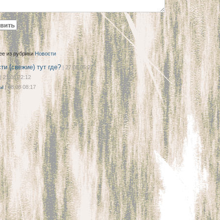
ее из рубрики
Новости
ти (свежие) тут где?
| 27.08 05:22
| 21.08 22:12
ы
| 08.08 08:17