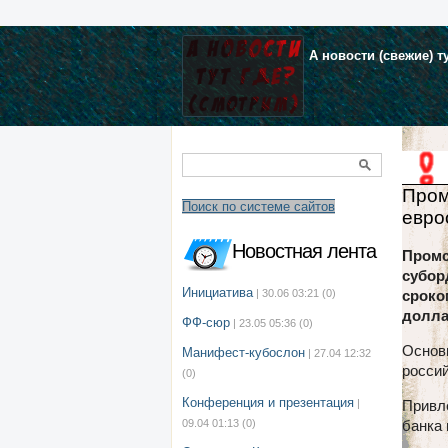
А новости (свежие) т
Пром
Поиск по системе сайтов
евро
Новостная лента
Промс
субор
Инициатива
| 30.06 03:21
(0)
сроко
долла
ФФ-сюр
| 23.05 05:36
(0)
Основ
Манифест-кубослон
| 27.04 12:32
росси
(0)
Конференция и презентация
|
Привл
09.04 01:13
(0)
банка