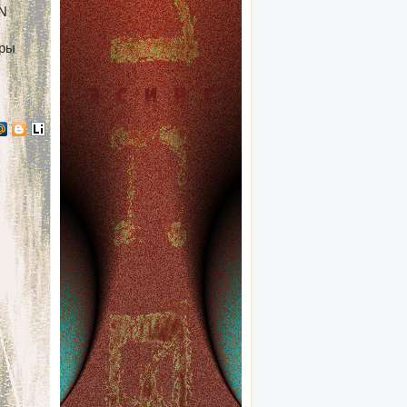
TN
оры