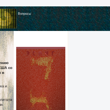
Вопросы
щению
США со
х в
ка и
апитала
ии.