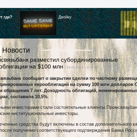
ут где?
Двойку
Новости
связьбанк разместил субординированные
облигации на $100 млн
| 20.03.2014 г. в 17:32
вязьбанк сообщает о закрытии сделки по частному разме
динированных еврооблигаций на сумму 100 млн долларов 
м обращения 7 лет. Доходность облигаций, номинированны
рах, составила 10,5%.
ными инвесторами стали состоятельные клиенты Промсвязьбан
йские институциональные инвесторы.
еченные средства будут включены в состав дополнительного к
 после получения соответствующего подтверждения Банка Росс