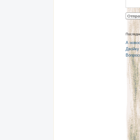
Последн
А новос
Двойку
Вопрос