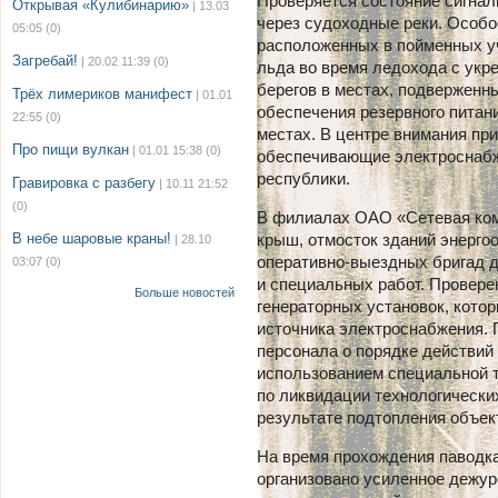
Проверяется состояние сигнал
Открывая «Кулибинарию»
| 13.03
через судоходные реки. Особо
05:05
(0)
расположенных в пойменных уч
Загребай!
| 20.02 11:39
(0)
льда во время ледохода с укр
берегов в местах, подверженн
Трёх лимериков манифест
| 01.01
обеспечения резервного питан
22:55
(0)
местах. В центре внимания пр
Про пищи вулкан
| 01.01 15:38
(0)
обеспечивающие электроснабж
республики.
Гравировка с разбегу
| 10.11 21:52
(0)
В филиалах ОАО «Сетевая комп
В небе шаровые краны!
крыш, отмосток зданий энергоо
| 28.10
оперативно-выездных бригад 
03:07
(0)
и специальных работ. Провере
Больше новостей
генераторных установок, котор
источника электроснабжения.
персонала о порядке действий 
использованием специальной т
по ликвидации технологически
результате подтопления объек
На время прохождения паводк
организовано усиленное дежу