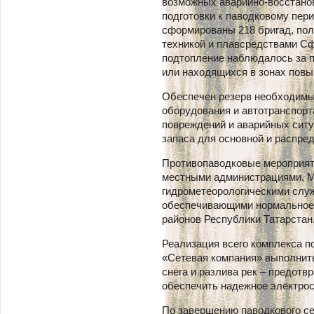
возможных аварийно-восстанов
подготовки к паводковому пер
сформированы 218 бригад, по
техникой и плавсредствами Сф
подтопление наблюдалось за п
или находящихся в зонах повы
Обеспечен резерв необходимых
оборудования и автотранспор
повреждений и аварийных ситу
запаса для основной и распре
Противопаводковые мероприят
местными администрациями, М
гидрометеорологическими служ
обеспечивающими нормальное 
районов Республики Татарстан
Реализация всего комплекса 
«Сетевая компания» выполнить
снега и разлива рек – предотв
обеспечить надежное электро
По завершению паводкового се