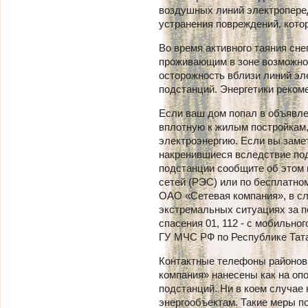
воздушных линий электропере
устранения повреждений, кото
Во время активного таяния сне
проживающим в зоне возможно
осторожность вблизи линий э
подстанций. Энергетики реком
Если ваш дом попал в объявле
вплотную к жилым постройкам,
электроэнергию. Если вы зам
накренившиеся вследствие по
подстанции сообщите об этом 
сетей (РЭС) или по бесплатно
ОАО «Сетевая компания», в с
экстремальных ситуациях за 
спасения 01, 112 - с мобильн
ГУ МЧС РФ по Республике Татар
Контактные телефоны районов
компания» нанесены как на оп
подстанций. Ни в коем случае
энергообъектам. Такие меры п