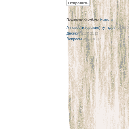
Последнее из рубрики
Новости
А новости (свежие) тут где?
| 27.08 0
Двойку
| 21.08 22:12
Вопросы
| 08.08 08:17