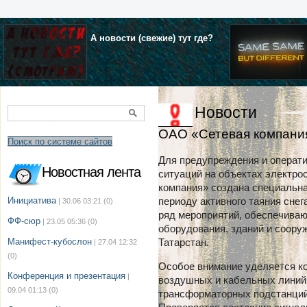
А новости (свежие) тут где?
Новости
ОАО «Сетевая компания
Поиск по системе сайтов
Для предупреждения и операт
Новостная лента
ситуаций на объектах электро
компания» создана специальна
Инициатива
периоду активного таяния снег
| 30.06 03:21
(0)
ряд мероприятий, обеспечива
ФФ-сюр
| 23.05 05:36
(0)
оборудования, зданий и соору
Манифест-кубослон
Татарстан.
| 27.04 12:32
(0)
Особое внимание уделяется ко
Конференция и презентация
|
воздушных и кабельных линий
09.04 01:13
(0)
трансформаторных подстанций