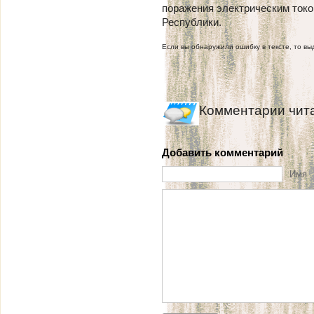
поражения электрическим токо
Республики.
Если вы обнаружили ошибку в тексте, то выд
Комментарии чит
Добавить комментарий
Имя