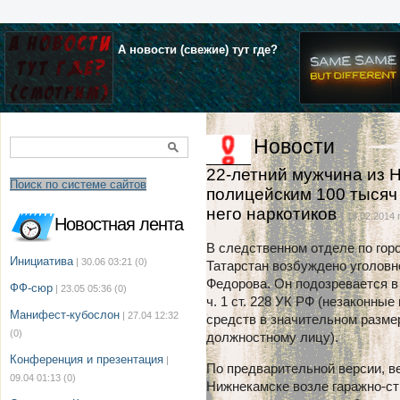
А новости (свежие) тут где?
Новости
22-летний мужчина из 
Поиск по системе сайтов
полицейским 100 тысяч
него наркотиков
| 18.02.2014 г
Новостная лента
В следственном отделе по го
Инициатива
| 30.06 03:21
(0)
Татарстан возбуждено уголовн
Федорова. Он подозревается в
ФФ-сюр
| 23.05 05:36
(0)
ч. 1 ст. 228 УК РФ (незаконны
Манифест-кубослон
| 27.04 12:32
средств в значительном размере
(0)
должностному лицу).
Конференция и презентация
|
По предварительной версии, в
09.04 01:13
(0)
Нижнекамске возле гаражно-ст