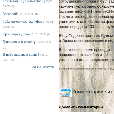
сотрудниками полиции был зад
Открывая «Кулибинарию»
| 13.03
кармане куртки было обнаруже
05:05
(0)
(адамантан-1-ил)-1-пентил-1Н-
Загребай!
| 20.02 11:39
(0)
После этого подозреваемый п
уничтожить материалы по факту
Трёх лимериков манифест
| 01.01
после передачи 100 тысяч руб
22:55
(0)
Про пищи вулкан
| 01.01 15:38
(0)
Вину Федоров признал. Судом 
избрана мера пресечения в ви
Гравировка с разбегу
| 10.11 21:52
(0)
В настоящее время проводятс
направленные на сбор и закре
В небе шаровые краны!
| 28.10
уголовного дела продолжается
03:07
(0)
Больше новостей
Если вы обнаружили ошибку в тексте, то выд
Комментарии чит
Добавить комментарий