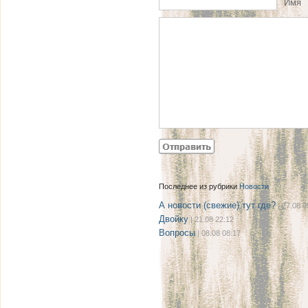
Имя
Последнее из рубрики
Новости
А новости (свежие) тут где?
| 27.08 0
Двойку
| 21.08 22:12
Вопросы
| 08.08 08:17