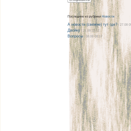
Последнее из рубрики
Новости
А новости (свежие) тут где?
| 27.08 0
Двойку
| 21.08 22:12
Вопросы
| 08.08 08:17