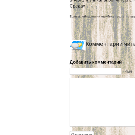
Среда».
Если вы обнаружили ошибку в тексте, то выд
Комментарии чит
Добавить комментарий
Имя