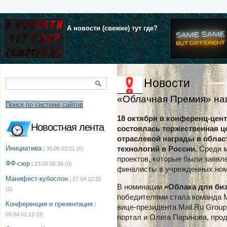
А новости (свежие) тут где?
Новости
«Облачная Премия» на
Поиск по системе сайтов
18 октября в конференц-цент
Новостная лента
состоялась торжественная ц
отраслевой награды в облас
Инициатива
технологий в России.
Среди м
| 30.06 03:21
(0)
проектов, которые были заявл
ФФ-сюр
| 23.05 05:36
(0)
финалисты в учрежденных ном
Манифест-кубослон
| 27.04 12:32
В номинации
«Облака для би
(0)
победителями стала команда M
Конференция и презентация
|
вице-президента Mail.Ru Grou
09.04 01:13
(0)
портал и Олега Паринова, прод