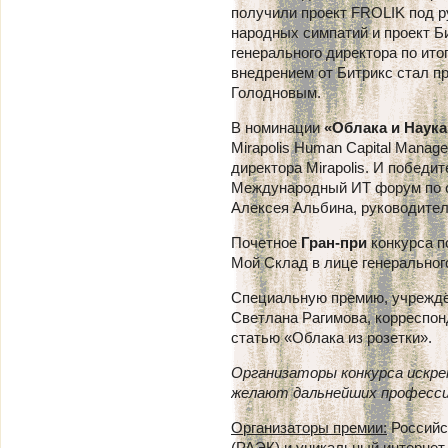
получили проект FROLIK под р
народных симпатий и проект Б
генерального директора по ито
внедрением от Битрикс стал п
Голодновым.
В номинации
«Облака и Наука
Mirapolis Human Capital Manag
директора Mirapolis. И победи
Международный ИТ форум по о
Алексея Альбина, руководител
Почетное
Гран-при
конкурса п
Мой Склад в лице генеральног
Специальную премию, учрежд
Светлана Рагимова, корреспон
статью «Облака из розетки».
Организаторы конкурса искре
желают дальнейших професси
Организаторы премии:
Российс
(РАЭК) и уникальный интернет