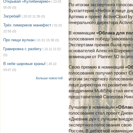
Открывая «Кулибинарию»
| 13.03
По итогам экспертного голосо
05:05
(0)
бухгалтерия «Небо» в лице ди
Загребай!
Артема и проект ActiveCloud by
| 20.02 11:39
(0)
генерального директора Active
Трёх лимериков манифест
| 01.01
22:55
(0)
В номинации
«Облака для по
голосования победу завоевала
Про пищи вулкан
| 01.01 15:38
(0)
Экспертами премия была прису
Гравировка с разбегу
| 10.11 21:52
основателей Алексея Шеремет
(0)
номинации от Planner 5D по ит
В небе шаровые краны!
| 28.10
Свою премию в номинации
«Об
03:07
(0)
голосования получил проект C
Больше новостей
итогам экспертного голосовани
лице директора по развитию б
внедрением MultiShip стал инт
представителей Саперова Никол
Лучшими в номинации
«Облака
голосования стал проект Дневни
«Дневник.ру» с лучшим внедре
экспертного голосования свою
Россия. В дебютной номинации